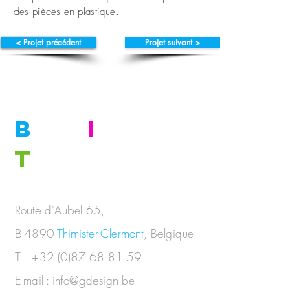
des pièces en plastique.
< Projet précédent
Projet suivant >
B
E
I
N
T
OUCH
Route d'Aubel 65,
B-4890
Thimister-Clermont
, Belgique
T. :
+32 (0)87 68 81 59
E-mail :
info@gdesign.be