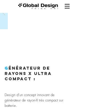
G
énérateur de
rayons X ultra
compact :
Design d’un concept innovant de
générateur de rayon-X très compact sur
batterie.