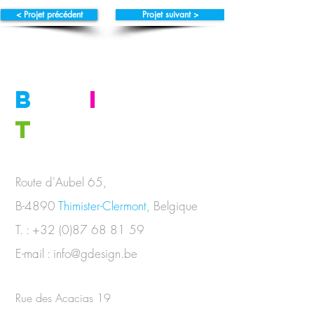
< Projet précédent
Projet suivant >
B
E
I
N
T
OUCH
Route d'Aubel 65,
B-4890
Thimister-Clermont
, Belgique
T. :
+32 (0)87 68 81 59
E-mail :
info@gdesign.be
Rue des Acacias 19