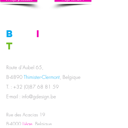
B
E
I
N
T
OUCH
Route d'Aubel 65,
B-4890
Thimister-Clermont
, Belgique
T. :
+32 (0)87 68 81 59
E-mail :
info@gdesign.be
Rue des Acacias 19
B-4000
Liège
, Belgique