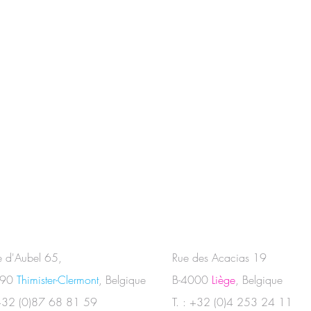
e d'Aubel 65,
Rue des Acacias 19
890
Thimister-Clermont
, Belgique
B-4000
Liège
, Belgique
 +32 (0)87 68 81 59
T. : +32 (0)4 253 24 11