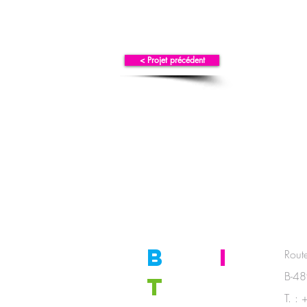
< Projet précédent
B
E
I
N
Rout
B-4
T
OUCH
T. :