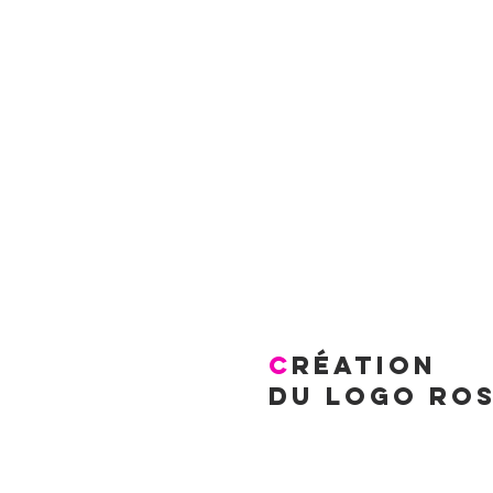
C
réation
du logo Ros